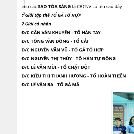
cho các
SAO TỎA SÁNG
là CBCNV có tên sau đây
1 Giải tập thể TỔ GÁ TỔ HỢP
7 Giải cá nhân
Đ/C CẤN VĂN KHUYẾN - TỔ HÀN TAY
Đ/C TỐNG VĂN ĐỒNG - TỔ CẮT
Đ/C NGUYỄN VĂN VŨ - TỔ GÁ TỔ HỢP
Đ/C NGUYỄN THỊ THÙY - TỔ HÀN TỰ ĐỘNG
Đ/C LÊ VĂN MÙI - TỔ CHẶT ĐỘT
Đ/C KIỀU THỊ THANH HƯƠNG - TỔ HOÀN THIỆN
Đ/C LÊ VĂN BA - TỔ GÁ MÃ