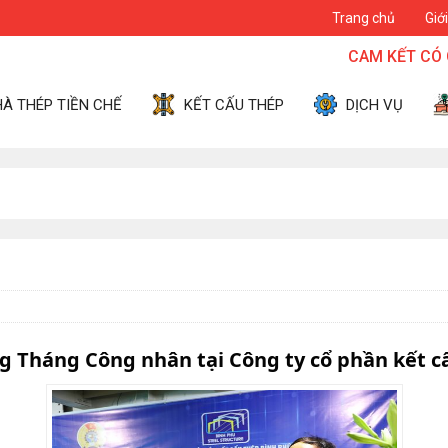
Trang chủ
Giới
CAM KẾT CÓ CHẤT LƯỢNG 
À THÉP TIỀN CHẾ
KẾT CẤU THÉP
DỊCH VỤ
Tháng Công nhân tại Công ty cổ phần kết c