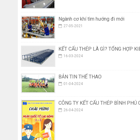
Ngành cơ khí tìm hướng đi mới
27-05-2021
KẾT CẤU THÉP LÀ GÌ? TỔNG HỢP K
16-03-2024
BẢN TIN THỂ THAO
01-04-2024
CÔNG TY KẾT CẤU THÉP BÌNH PHÚ C
26-04-2024