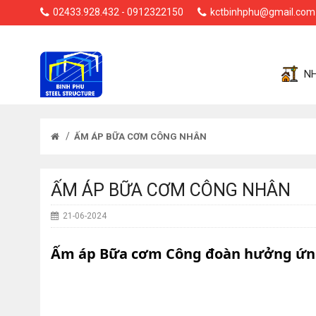
02433.928.432 - 0912322150
kctbinhphu@gmail.com
NH
/
ẤM ÁP BỮA CƠM CÔNG NHÂN
ẤM ÁP BỮA CƠM CÔNG NHÂN
21-06-2024
Ấm áp Bữa cơm Công đoàn hưởng ứng 