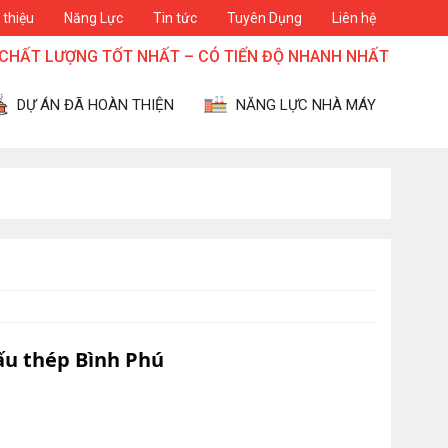
 thiệu
Năng Lực
Tin tức
Tuyên Dụng
Liên hệ
TỐT NHẤT – CÓ TIẾN ĐỘ NHANH NHẤT – CÓ GIÁ THÀNH HỢP
DỰ ÁN ĐÃ HOÀN THIỆN
NĂNG LỰC NHÀ MÁY
ấu thép Bình Phú