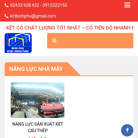
02433.928.432 - 0912322150
kctbinhphu@gmail.com
M KẾT CÓ CHẤT LƯỢNG TỐT NHẤT – CÓ TIẾN ĐỘ NHANH NHẤ
NĂNG LỰC NHÀ MÁY
NĂNG LỰC SẢN XUẤT KẾT
CẤU THÉP