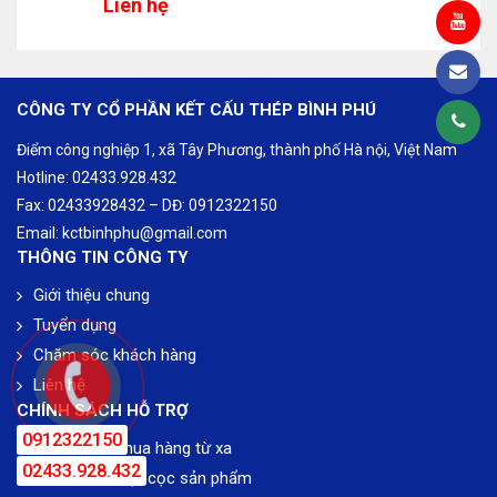
Liên hệ
CÔNG TY CỔ PHẦN KẾT CẤU THÉP BÌNH PHÚ
Điểm công nghiệp 1, xã Tây Phương, thành phố Hà nội, Việt Nam
Hotline: 02433.928.432
Fax: 02433928432 – DĐ: 0912322150
Email: kctbinhphu@gmail.com
THÔNG TIN CÔNG TY
Giới thiệu chung
Tuyển dụng
Chăm sóc khách hàng
Liên hệ
CHÍNH SÁCH HỖ TRỢ
0912322150
Chính sách mua hàng từ xa
02433.928.432
Chính sách đặt cọc sản phẩm