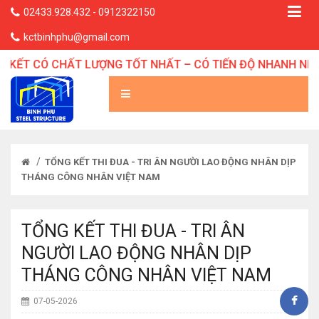
02433.928.432 - 0912322150
kctbinhphu@gmail.com
 KẾT CÓ CHẤT LƯỢNG TỐT NHẤT – CÓ TIẾN ĐỘ NHANH NHẤT
/
TỔNG KẾT THI ĐUA - TRI ÂN NGƯỜI LAO ĐỘNG NHÂN DỊP
THÁNG CÔNG NHÂN VIỆT NAM
TỔNG KẾT THI ĐUA - TRI ÂN
NGƯỜI LAO ĐỘNG NHÂN DỊP
THÁNG CÔNG NHÂN VIỆT NAM
07-05-2026