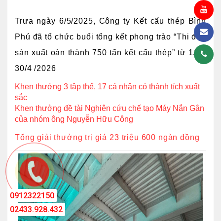
Trưa ngày 6/5/2025, Công ty Kết cấu thép Bình
Phú đã tổ chức buổi tổng kết phong trào “Thi đua
sản xuất oàn thành 750 tấn kết cấu thép” từ 1/4 -
30/4 /2026
Khen thưởng 3 tập thể, 17 cá nhân có thành tích xuất
sắc
Khen thưởng đề tài Nghiên cứu chế tạo Máy Nắn Gân
của nhóm ông Nguyễn Hữu Công
Tổng giải thưởng trị giá 23 triệu 600 ngàn đồng
0912322150
02433.928.432