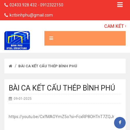
02433.928.432 - 0912322150
kctbinhphu@gmail.com
CAM KẾT CÓ
/
BÀI CA KẾT CẤU THÉP BÌNH PHÚ
BÀI CA KẾT CẤU THÉP BÌNH PHÚ
09-01-2025
https://youtu.be/CxfMAOYmZ5o?si=FcxRP8OHTnT7ZQJr