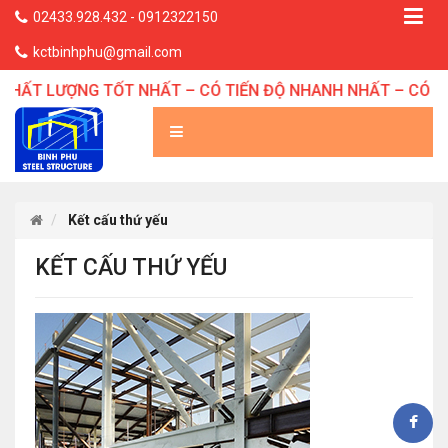
02433.928.432 - 0912322150
kctbinhphu@gmail.com
CHẤT LƯỢNG TỐT NHẤT – CÓ TIẾN ĐỘ NHANH NHẤT – CÓ GI
Kết cấu thứ yếu
KẾT CẤU THỨ YẾU