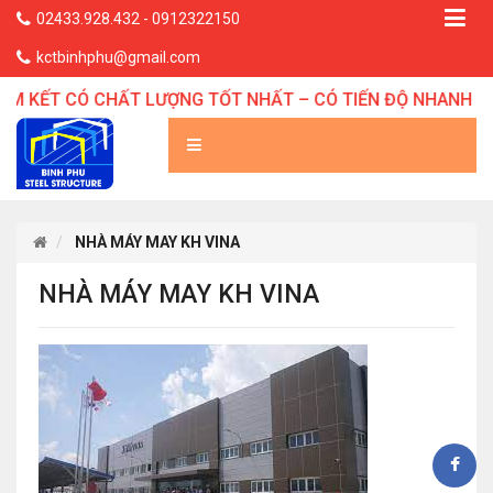
02433.928.432 - 0912322150
kctbinhphu@gmail.com
M KẾT CÓ CHẤT LƯỢNG TỐT NHẤT – CÓ TIẾN ĐỘ NHANH NH
NHÀ MÁY MAY KH VINA
NHÀ MÁY MAY KH VINA