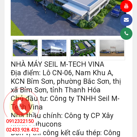
NHÀ MÁY SEIL M-TECH VINA
Địa điểm: Lô CN-06, Nam Khu A,
KCN Bỉm Sơn, phường Bắc Sơn, thị
xã Bỉm Sơn, tỉnh Thanh Hóa
Chủ đầu tư: Công ty TNHH Seil M-
Tech Vina
Nhà thầu chính: Công ty CP Xây
0912322150
dựng Fuhucons
02433.928.432
Đơn vị thi công kết cấu thép: Công